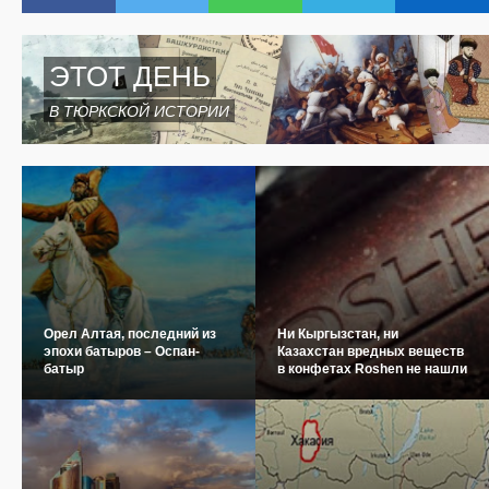
ЭТОТ ДЕНЬ
В ТЮРКСКОЙ ИСТОРИИ
Орел Алтая, последний из
Ни Кыргызстан, ни
эпохи батыров – Оспан-
Казахстан вредных веществ
батыр
в конфетах Roshen не нашли