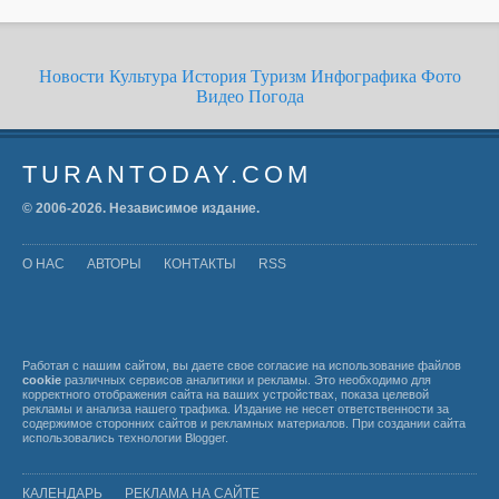
Новости
Культура
История
Туризм
Инфографика
Фото
Видео
Погода
TURANTODAY.COM
© 2006-
2026
. Независимое издание.
О НАС
АВТОРЫ
КОНТАКТЫ
RSS
Работая с нашим сайтом, вы даете свое согласие на использование файлов
cookie
различных сервисов аналитики и рекламы. Это необходимо для
корректного отображения сайта на ваших устройствах, показа целевой
рекламы и анализа нашего трафика. Издание не несет ответственности за
содержимое сторонних сайтов и рекламных материалов. При создании сайта
использовались технологии
Blogger
.
КАЛЕНДАРЬ
РЕКЛАМА НА САЙТЕ