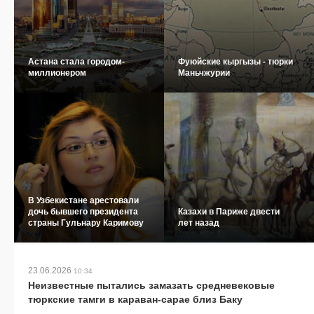
Астана стала городом-
Фуюйские кыргызы - тюрки
миллионером
Маньчжурии
В Узбекистане арестовали
дочь бывшего президента
Казахи в Париже двести
страны Гульнару Каримову
лет назад
23.06.2026
10:34
Неизвестные пытались замазать средневековые
тюркские тамги в караван-сарае близ Баку