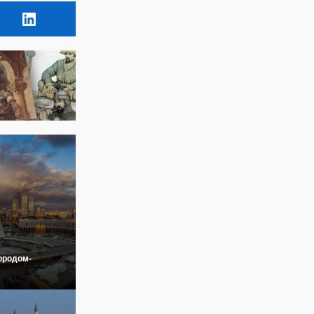
ородом-