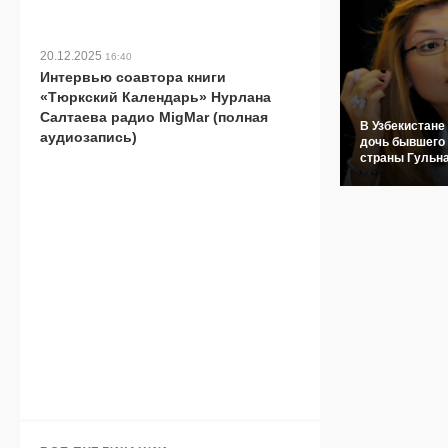
20.12.2025
16:40
Интервью соавтора книги
«Тюркский Календарь» Нурлана
Салтаева радио MigMar (полная
В Узбекистане
аудиозапись)
дочь бывшего
страны Гульн