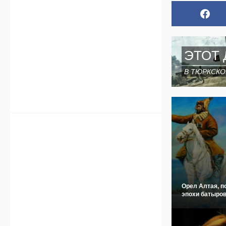
ЭТОТ 
В ТЮРКСКО
Орел Алтая, п
эпохи батыров