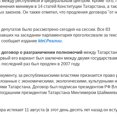
 между республикой и федеральным центром. Кроме того, 
менения минимум в 14 статей Конституции Татарстана, а та
х законов. Он также отметил, что продления договора "от 
.
депутатов было рассмотрено сегодня на сессии. Все 83
вавших на заседании парламентария проголосовали за текс
 сообщает издание
Idel.Реалии
.
 договор о разграничении полномочий
между Татарстан
ервый его вариант был заключен между двумя государствам
в последний раз был продлен в 2007 году.
окументу, за республиканскими властями признается право
вязанные с экономическими, экологическими, культурными 
ями Татарстана. Договор был подписан президентом РФ В
тогдашним президентом Татарстана Минтимером Шаймиев
ра истекает 11 августа (в этот день десять лет назад он вст