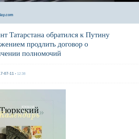
day.com
нт Татарстана обратился к Путину
ожением продлить договор о
ичении полномочий
17-07-11
• 12:38