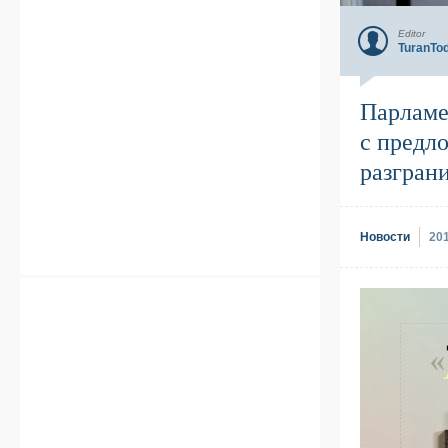
Editor
TuranTo
Парламе
с предл
разгран
Новости
20