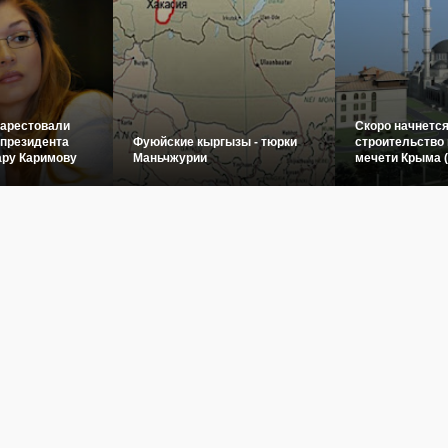
 арестовали
Скоро начнетс
 президента
Фуюйские кыргызы - тюрки
строительство 
ару Каримову
Маньчжурии
мечети Крыма 