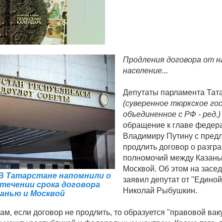
Продления договора от 
население...
Депутаты парламента Тат
(суверенное тюркское го
объединенное с РФ - ред.)
обращение к главе федер
Владимиру Путину с пред
продлить договор о разгр
полномочий между Казань
Москвой. Об этом на засе
В Татарстане напомнили о
заявил депутат от "Единой
течении срока договора
Николай Рыбушкин.
занью и Москвой
ам, если договор не продлить, то образуется "правовой вак