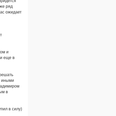
придется
кже ряд
нас ожидает
т
ом и
и еще в
 решать
и иными
ладимиром
ым в
упил в силу)