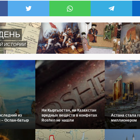
ДЕНЬ
Й ИСТОРИИ
Ни Кыргызстан, ни Казахстан
оследний из
вредных веществ в конфетах
Астана стала г
 – Оспан-батыр
Roshen не нашли
миллионером