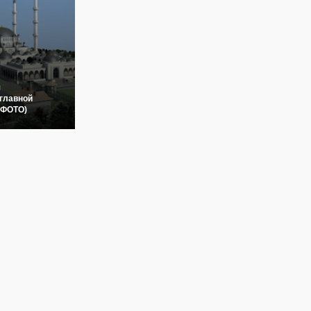
я
главной
(ФОТО)