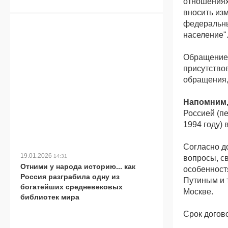
отношениях
вносить из
федеральны
население"
Обращение 
присутство
обращения,
Напомним,
Россией (п
1994 году) 
Согласно д
19.01.2026
14:31
вопросы, с
Отними у народа историю... как
особенност
Россия разграбила одну из
Путиным и 
богатейших средневековых
Москве.
библиотек мира
Срок догово