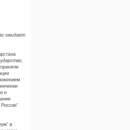
нас ожидает
арстана
сударство,
приняли
ации
ложением
аничении
ю и
дании
 России"
уум" в