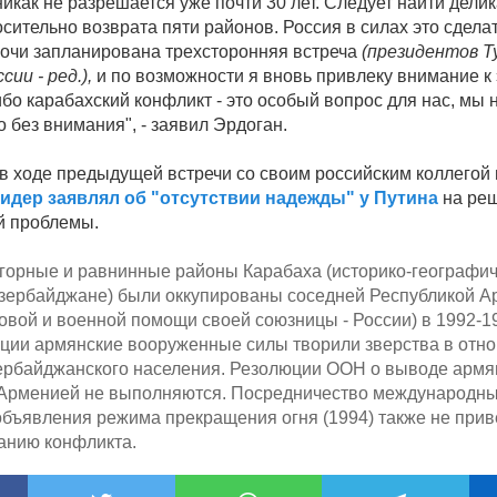
икак не разрешается уже почти 30 лет. Следует найти дели
сительно возврата пяти районов. Россия в силах это сделат
Сочи запланирована трехсторонняя встреча
(президентов Т
сии - ред.),
и по возможности я вновь привлеку внимание к 
ибо карабахский конфликт - это особый вопрос для нас, мы
о без внимания", - заявил Эрдоган.
в ходе предыдущей встречи со своим российским коллегой 
идер заявлял об "отсутствии надежды" у Путина
на ре
й проблемы.
горные и равнинные районы Карабаха (историко-географи
Азербайджане) были оккупированы соседней Республикой А
овой и военной помощи своей союзницы - России) в 1992-19
ации армянские вооруженные силы творили зверства в отн
ербайджанского населения. Резолюции ООН о выводе армя
 Арменией не выполняются. Посредничество международны
объявления режима прекращения огня (1994) также не прив
анию конфликта.