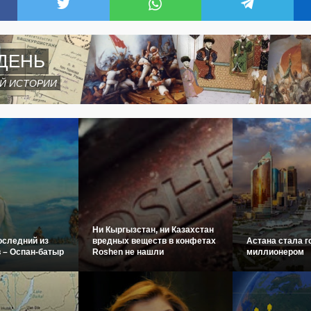
ДЕНЬ
Й ИСТОРИИ
Ни Кыргызстан, ни Казахстан
оследний из
вредных веществ в конфетах
Астана стала г
 – Оспан-батыр
Roshen не нашли
миллионером