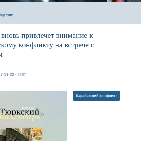
day.com
 вновь привлечет внимание к
скому конфликту на встрече с
м
17-11-22
• 14:57
Карабахский конфликт