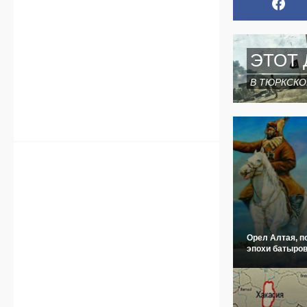
ЭТОТ 
В ТЮРКСКО
Орел Алтая, п
эпохи батыров