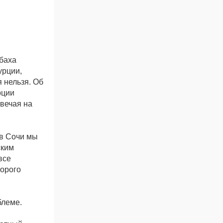
баха
урции,
 нельзя. Об
рции
вечая на
 в Сочи мы
ским
все
торого
блеме.