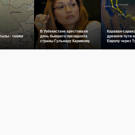
В Узбекистане арестовали
Караван-сараи 
гызы - тюрки
дочь бывшего президента
древнем пути и
страны Гульнару Каримову
Европу через Т