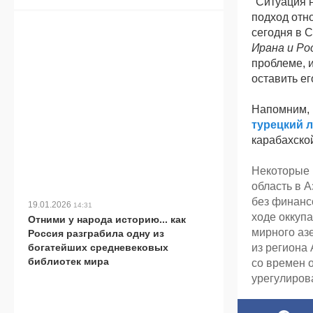
"Ситуация н
подход отно
сегодня в 
Ирана и Рос
проблеме, 
оставить ег
Напомним, 
турецкий л
карабахско
Некоторые 
область в 
без финанс
19.01.2026
14:31
ходе оккуп
Отними у народа историю... как
мирного аз
Россия разграбила одну из
богатейших средневековых
из региона
библиотек мира
со времен 
урегулиров