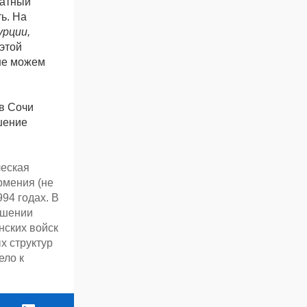
катный
ь. На
урции,
этой
 не можем
в Сочи
шение
ческая
рмения (не
94 годах. В
ошении
нских войск
х структур
ело к