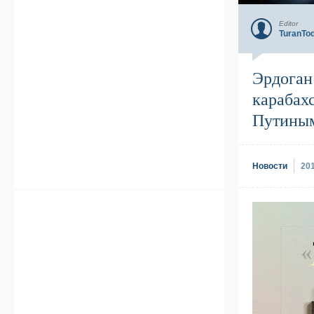
Editor
TuranTo
Эрдоган
карабах
Путины
Новости
20