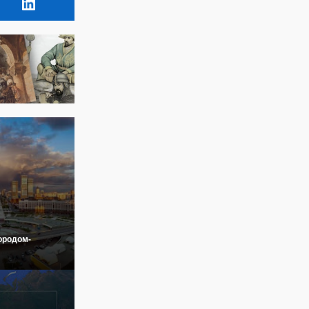
ородом-