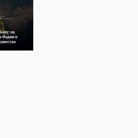
Баку: на
з Индии в
уркестан