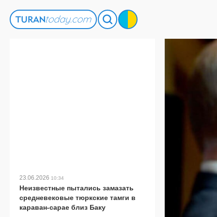
23.06.2026
10:34
Неизвестные пытались замазать
средневековые тюркские тамги в
караван-сарае близ Баку