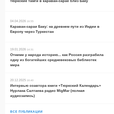
тюркские тамги в караван-сарае близ Баку
04.04.2026
16:55
Караван-сараи Баку: на древнем пути из Индии в
Европу через Туркестан
19.01.2026
14:31
Отними у народа историю... как Россия разграбила
одну из богатейших средневековых библиотек
мира
20.12.2025
16:40
Интервью соавтора книги «Тюркский Календарь»
Нурлана Салтаева радио MigMar (полная
аудиозапись)
ВСЕ ПУБЛИКАЦИИ