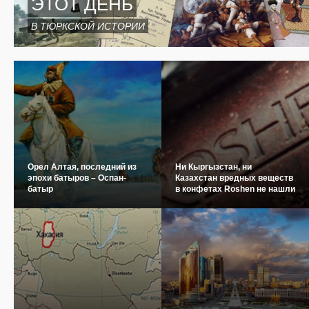
ЭТОТ ДЕНЬ
В ТЮРКСКОЙ ИСТОРИИ
Орел Алтая, последний из
Ни Кыргызстан, ни
эпохи батыров – Оспан-
Казахстан вредных веществ
батыр
в конфетах Roshen не нашли