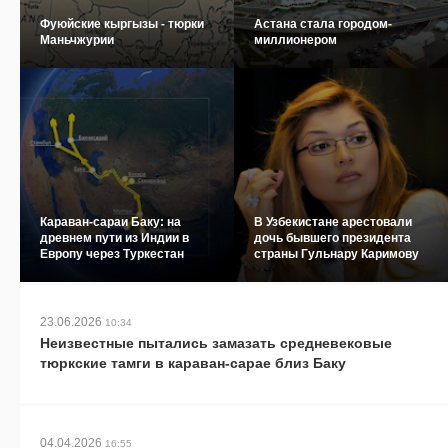
Фуюйские кыргызы - тюрки
Астана стала городом-
Маньчжурии
миллионером
Караван-сараи Баку: на
В Узбекистане арестовали
древнем пути из Индии в
дочь бывшего президента
Европу через Туркестан
страны Гульнару Каримову
23.06.2026
10:34
Неизвестные пытались замазать средневековые
тюркские тамги в караван-сарае близ Баку
04.04.2026
16:55