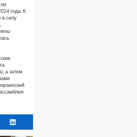
гли
014 года. К
 в силу
,
пяти
лась
йские
та
, а затем
лами
украинский
нассамблея