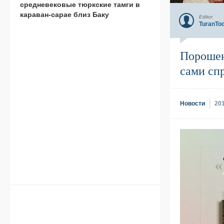
средневековые тюркские тамги в
караван-сарае близ Баку
Editor
TuranTo
Порошен
сами сп
Новости
20