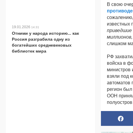
В свою оче
противоде
сожалению,
известных 
19.01.2026
14:31
приведшие 
Отними у народа историю... как
миллионов,
Россия разграбила одну из
слишком ма
богатейших средневековых
библиотек мира
РФ захват
войска в ф
министров 
взяли под 
автоматов 
регион был
ООН принял
полуостров