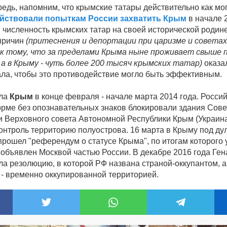
редь, напомним, что крымские татары действительно как мо
йствовали попыткам России захватить Крым
в начале 2
 численность крымских татар на своей исторической родине
причин
(притеснения и депортации при царизме и советах
к тому, что за пределами Крыма ныне проживает свыше 
 а в Крыму - чуть более 200 тысяч крымских татар)
оказа
ла, чтобы это противодействие могло быть эффективным.
ила
Крым
в конце февраля - начале марта 2014 года. Росси
орме без опознавательных знаков блокировали здания Сове
и Верховного совета Автономной Республики Крым (Украина)
контроль территорию полуострова. 16 марта в Крыму под ду
прошел "референдум о статусе Крыма", по итогам которого 
 объявлен Москвой частью России. В декабре 2016 года Ге
а резолюцию, в которой РФ названа страной-оккупантом, а
 - временно оккупированной территорией.