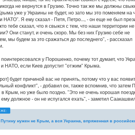
икогда не вернутся в Грузию. Точно так же мы должны свык
Крыма уже у Украины не будет, но зато мы это поменяем на 
 НАТО". Я ему сказал - Петя, Петро..., - он еще не был през
кто тебе сказал, что я свыкся с тем, что наши территории не
ии? Они станут, и очень скоро. Мы без них Грузию себе не
м, мы будем за это сражаться до последнего", - рассказал
и.
 поинтересовался у Порошенко, почему тот думает, что Укр
 и НАТО, если Киев допустит "отжим" Крыма.
рот] будет причиной вас не принять, потому что у вас появи
льный конфликт", - добавил он, также вспомнив, что затем
 в Крым, но уже было поздно. "Это не очень хорошая поезд
 ему должное - он не испугался ехать", - заметил Саакашви
Путину нужен не Крым, а вся Украина, впряженная в российск