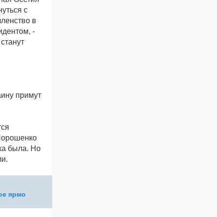
нуться с
членство в
идентом, -
 станут
аину примут
тся
 Порошенко
ка была. Но
ли.
ое ярмо