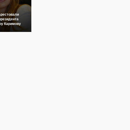
арестовали
президента
ру Каримову