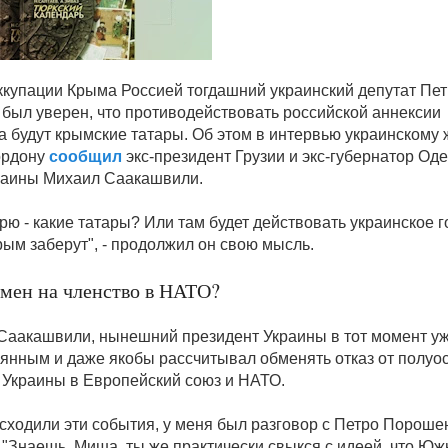
ккупации Крыма Россией тогдашний украинский депутат Пе
был уверен, что противодействовать российской аннексии
а будут крымские татары. Об этом в интервью украинскому
ордону
сообщил
экс-президент Грузии и экс-губернатор Од
раины Михаил Саакашвили.
рю - какие татары? Или там будет действовать украинское г
рым заберут", - продолжил он свою мысль.
мен на членство в НАТО?
Саакашвили, нынешний президент Украины в тот момент уж
янным и даже якобы рассчитывал обменять отказ от полуо
 Украины в Европейский союз и НАТО.
сходили эти события, у меня был разговор с Петро Порошен
: "Знаешь, Миша, ты же практически свыкся с идеей, что Ю