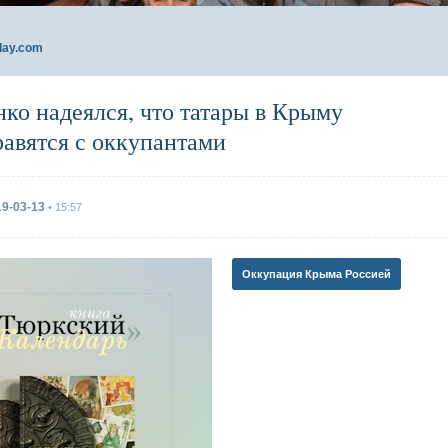
day.com
ко надеялся, что татары в Крыму
равятся с оккупантами
19-03-13
• 15:57
Оккупация Крыма Россией