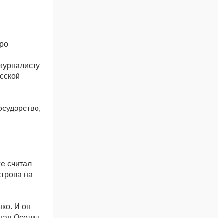
тро
 журналисту
есской
осударство,
е считал
строва на
ко. И он
жная Осетия