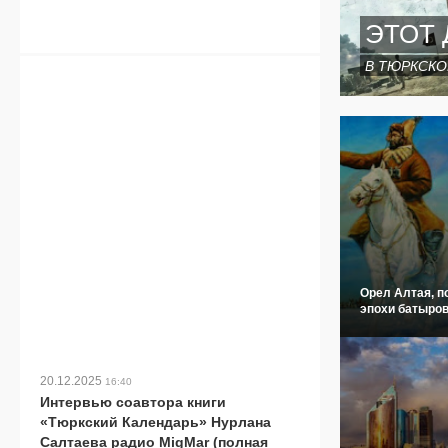
ЭТОТ 
В ТЮРКСКО
Орел Алтая, п
эпохи батыров
20.12.2025
16:40
Интервью соавтора книги
«Тюркский Календарь» Нурлана
Салтаева радио MigMar (полная