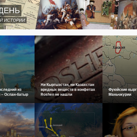
ДЕНЬ
Й ИСТОРИИ
Ни Кыргызстан, ни Казахстан
оследний из
вредных веществ в конфетах
Фуюйские кырг
 – Оспан-батыр
Roshen не нашли
Маньчжурии