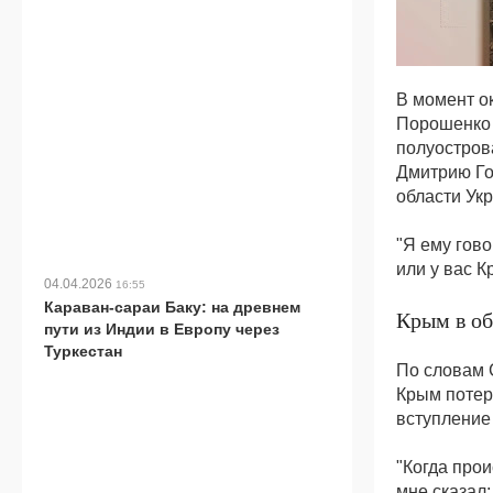
В момент о
Порошенко 
полуостров
Дмитрию Г
области Ук
"Я ему гово
или у вас К
04.04.2026
16:55
Караван-сараи Баку: на древнем
Крым в об
пути из Индии в Европу через
Туркестан
По словам 
Крым потер
вступление
"Когда прои
мне сказал