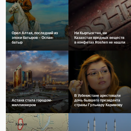
Орел Алтая, последний из
Ни Кыргызстан, ни
эпохи батыров – Оспан-
Казахстан вредных веществ
батыр
в конфетах Roshen не нашли
В Узбекистане арестовали
Астана стала городом-
дочь бывшего президента
миллионером
страны Гульнару Каримову