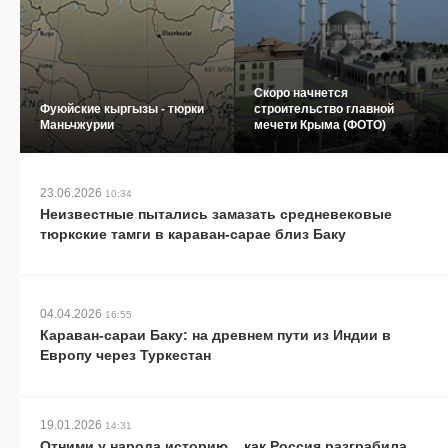
Скоро начнется
Фуюйские кыргызы - тюрки
строительство главной
Маньчжурии
мечети Крыма (ФОТО)
23.06.2026
10:34
Неизвестные пытались замазать средневековые
тюркские тамги в караван-сарае близ Баку
04.04.2026
16:55
Караван-сараи Баку: на древнем пути из Индии в
Европу через Туркестан
19.01.2026
14:31
Отними у народа историю... как Россия разграбила