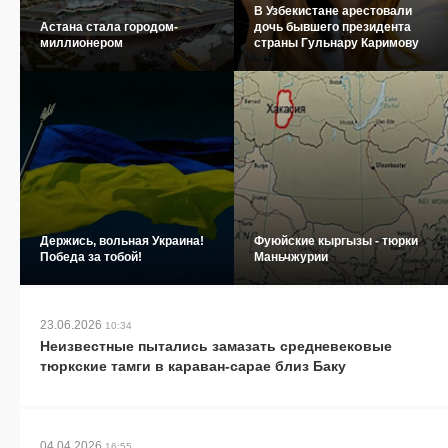
В Узбекистане арестовали
Астана стала городом-
дочь бывшего президента
миллионером
страны Гульнару Каримову
Держись, вольная Украина!
Фуюйские кыргызы - тюрки
Победа за тобой!
Маньчжурии
23.06.2026
10:34
Неизвестные пытались замазать средневековые
тюркские тамги в караван-сарае близ Баку
04.04.2026
16:55