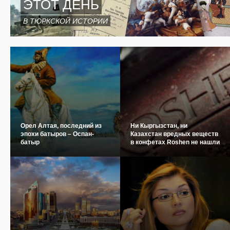
ЭТОТ ДЕНЬ
В ТЮРКСКОЙ ИСТОРИИ
Орел Алтая, последний из
Ни Кыргызстан, ни
эпохи батыров – Оспан-
Казахстан вредных веществ
батыр
в конфетах Roshen не нашли