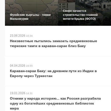
Скоро начнется
Фуюйские кыргызы - тюрки
строительство главной
Маньчжурии
мечети Крыма (ФОТО)
23.06.2026
10:34
Неизвестные пытались замазать средневековые
тюркские тамги в караван-сарае близ Баку
04.04.2026
16:55
Караван-сараи Баку: на древнем пути из Индии в
Европу через Туркестан
19.01.2026
14:31
Отними у народа историю... как Россия разграбила
одну из богатейших средневековых библиотек
мира