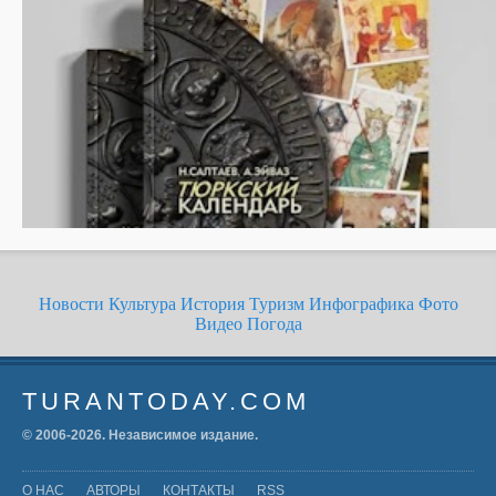
Новости
Культура
История
Туризм
Инфографика
Фото
Видео
Погода
TURANTODAY.COM
© 2006-
2026
. Независимое издание.
О НАС
АВТОРЫ
КОНТАКТЫ
RSS