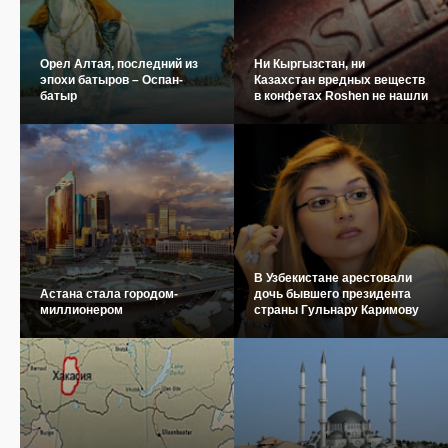
Орел Алтая, последний из
Ни Кыргызстан, ни
эпохи батыров – Оспан-
Казахстан вредных веществ
батыр
в конфетах Roshen не нашли
В Узбекистане арестовали
Астана стала городом-
дочь бывшего президента
миллионером
страны Гульнару Каримову