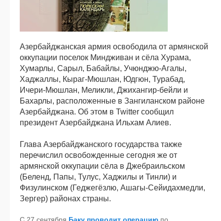
Азербайджанская армия освободила от армянской
оккупации поселок Миндживан и сёла Хурама,
Хумарлы, Сарыл, Бабайлы, Учюнджю-Агалы,
Хаджаллы, Кыраг-Мюшлан, Юдгюн, Турабад,
Ичери-Мюшлан, Меликли, Джихангир-бейли и
Бахарлы, расположенные в Зангиланском районе
Азербайджана. Об этом в Twitter сообщил
президент Азербайджана Ильхам Алиев.
Глава Азербайджанского государства также
перечислил освобожденные сегодня же от
армянской оккупации сёла в Джебраильском
(Беленд, Папы, Тулус, Хаджилы и Тинли) и
Физулинском (Геджегёзлю, Ашагы-Сейидахмедли,
Зергер) районах страны.
С 27 сентября
Баку проводит операцию
по