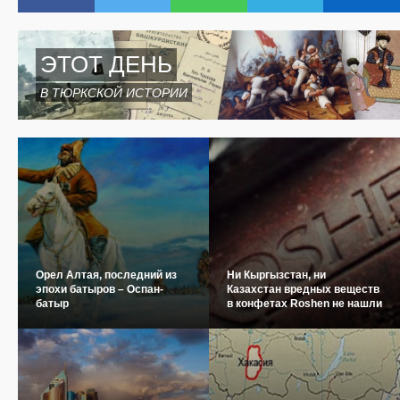
ЭТОТ ДЕНЬ
В ТЮРКСКОЙ ИСТОРИИ
Орел Алтая, последний из
Ни Кыргызстан, ни
эпохи батыров – Оспан-
Казахстан вредных веществ
батыр
в конфетах Roshen не нашли