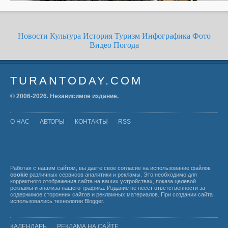
Новости
Культура
История
Туризм
Инфографика
Фото
Видео
Погода
TURANTODAY.COM
© 2006-
2026
. Независимое издание.
О НАС
АВТОРЫ
КОНТАКТЫ
RSS
Работая с нашим сайтом, вы даете свое согласие на использование файлов
cookie
различных сервисов аналитики и рекламы. Это необходимо для
корректного отображения сайта на ваших устройствах, показа целевой
рекламы и анализа нашего трафика. Издание не несет ответственности за
содержимое сторонних сайтов и рекламных материалов. При создании сайта
использовались технологии
Blogger
.
КАЛЕНДАРЬ
РЕКЛАМА НА САЙТЕ