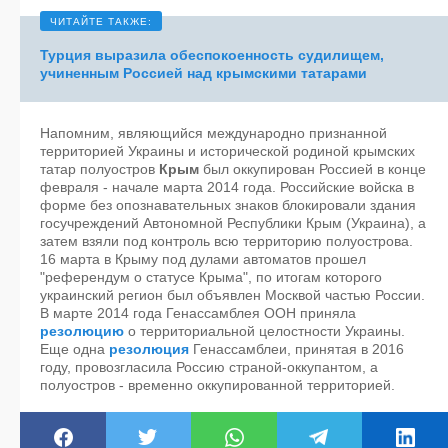
Турция выразила обеспокоенность судилищем,
учиненным Россией над крымскими татарами
Напомним, являющийся международно признанной
территорией Украины и исторической родиной крымских
татар полуостров
Крым
был оккупирован Россией в конце
февраля - начале марта 2014 года. Российские войска в
форме без опознавательных знаков блокировали здания
госучреждений Автономной Республики Крым (Украина), а
затем взяли под контроль всю территорию полуострова.
16 марта в Крыму под дулами автоматов прошел
"референдум о статусе Крыма", по итогам которого
украинский регион был объявлен Москвой частью России.
В марте 2014 года Генассамблея ООН приняла
резолюцию
о территориальной целостности Украины.
Еще одна
резолюция
Генассамблеи, принятая в 2016
году, провозгласила Россию страной-оккупантом, а
полуостров - временно оккупированной территорией.