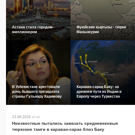
Астана стала городом-
Фуюйские кыргызы - тюрки
миллионером
Маньчжурии
В Узбекистане арестовали
Караван-сараи Баку: на
дочь бывшего президента
древнем пути из Индии в
страны Гульнару Каримову
Европу через Туркестан
23.06.2026
10:34
Неизвестные пытались замазать средневековые
тюркские тамги в караван-сарае близ Баку