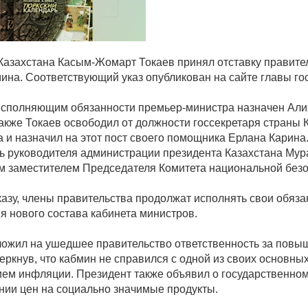
Казахстана Касым-Жомарт Токаев принял отставку правите
ина. Соответствующий указ опубликован на сайте главы го
сполняющим обязанности премьер-министра назначен Али
акже Токаев освободил от должности госсекретаря страны
 и назначил на этот пост своего помощника Ерлана Карина
ь руководителя администрации президента Казахстана Мур
м заместителем Председателя Комитета национальной безо
казу, члены правительства продолжат исполнять свои обяза
я нового состава кабинета министров.
ложил на ушедшее правительство ответственность за повы
черкнув, что кабмин не справился с одной из своих основны
ем инфляции. Президент также объявил о государственно
нии цен на социально значимые продукты.