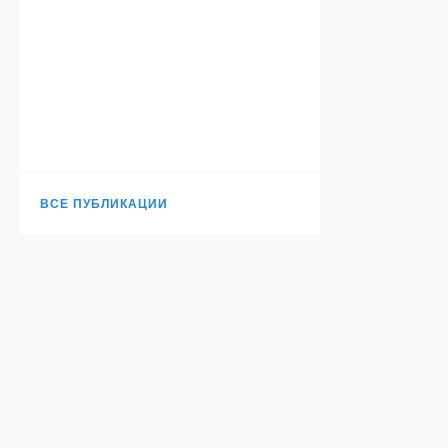
ВСЕ ПУБЛИКАЦИИ
Н
TURANTODAY.COM
© 2006-
2026
. Независимое издание.