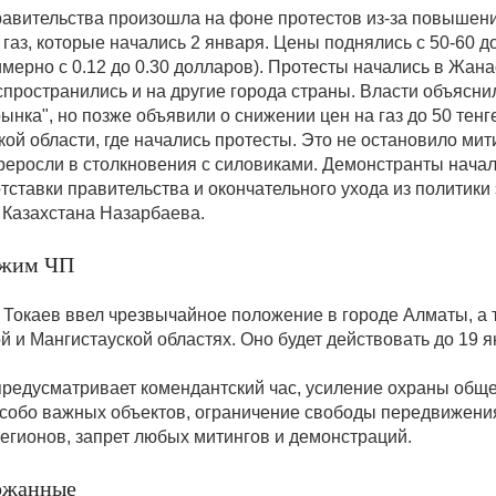
равительства произошла на фоне протестов из-за повышени
аз, которые начались 2 января. Цены поднялись с 50-60 до
имерно с 0.12 до 0.30 долларов). Протесты начались в Жана
спространились и на другие города страны. Власти объясни
ынка", но позже объявили о снижении цен на газ до 50 тенге
ой области, где начались протесты. Это не остановило мит
реросли в столкновения с силовиками. Демонстранты нача
тставки правительства и окончательного ухода из политики 
 Казахстана Назарбаева.
ежим ЧП
 Токаев ввел чрезвычайное положение в городе Алматы, а 
 и Мангистауской областях. Оно будет действовать до 19 я
редусматривает комендантский час, усиление охраны общ
особо важных объектов, ограничение свободы передвижения
регионов, запрет любых митингов и демонстраций.
ержанные