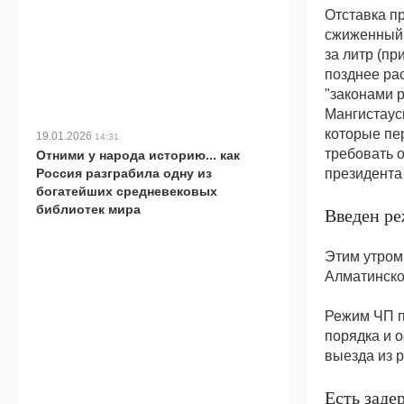
Отставка п
сжиженный г
за литр (пр
позднее ра
"законами р
Мангистауск
которые пе
19.01.2026
14:31
требовать о
Отними у народа историю... как
президента
Россия разграбила одну из
богатейших средневековых
библиотек мира
Введен р
Этим утром
Алматинской
Режим ЧП п
порядка и 
выезда из 
Есть зад