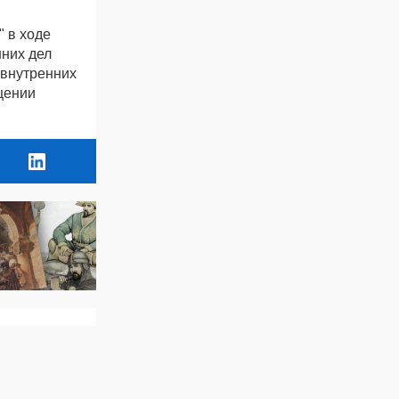
 в ходе
нних дел
 внутренних
щении