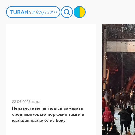
23.06.2026
10:34
Неизвестные пытались замазать
средневековые тюркские тамги в
караван-сарае близ Баку