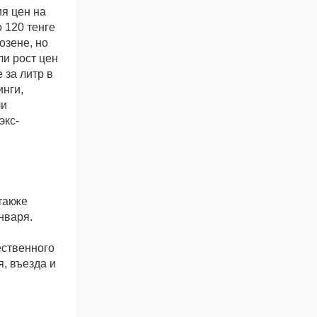
я цен на
 120 тенге
озене, но
ли рост цен
 за литр в
инги,
ли
экс-
также
нваря.
ественного
, въезда и