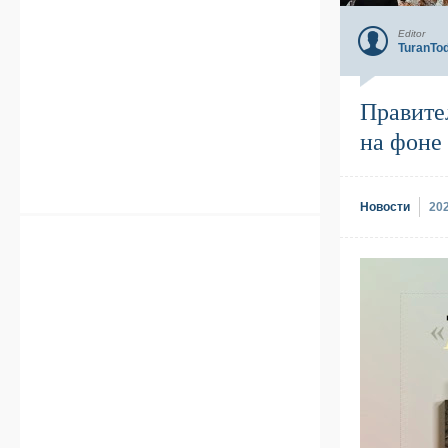
Editor
TuranTo
Правите
на фоне
Новости
20