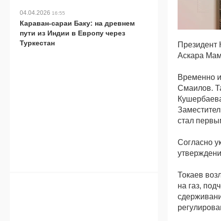
04.04.2026
16:55
Караван-сараи Баку: на древнем
пути из Индии в Европу через
Туркестан
Президент 
Аскара Мам
Временно и
Смаилов. Т
Кушербаева
Заместител
стал первы
Согласно у
утверждени
Токаев воз
на газ, под
сдерживани
регулирова