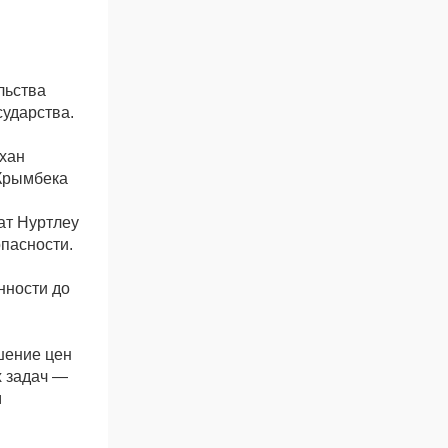
льства
сударства.
хан
 Крымбека
.
ат Нуртлеу
пасности.
нности до
шение цен
х задач —
м