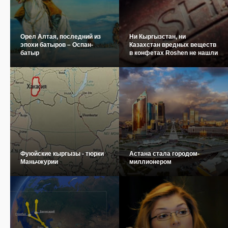
Орел Алтая, последний из
Ни Кыргызстан, ни
эпохи батыров – Оспан-
Казахстан вредных веществ
батыр
в конфетах Roshen не нашли
Фуюйские кыргызы - тюрки
Астана стала городом-
Маньчжурии
миллионером