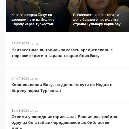
Караван-сараи Баку: на
В Узбекистане арестовали
древнем пути из Индии в
дочь бывшего президента
Европу через Туркестан
страны Гульнару Каримову
23.06.2026
10:34
Неизвестные пытались замазать средневековые
тюркские тамги в караван-сарае близ Баку
04.04.2026
16:55
Караван-сараи Баку: на древнем пути из Индии в
Европу через Туркестан
19.01.2026
14:31
Отними у народа историю... как Россия разграбила
одну из богатейших средневековых библиотек
мира