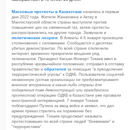
Массовые протесты в Казахстане
начались в первые
дни 2022 года. Жители Жанаозена и Актау в
Мангистауской области страны выступили против
повышения цен на сжиженный газ, затем протесты
распространились на другие города. Зазвучали и
политические лозунги
. В Алматы 4-5 января произошли
столкновения с силовиками. Сообщается о десятках
убитых демонстрантах. По всей стране отключили
интернет, временно прекратили вещание ряд
телеканалов. Президент Касым-Жомарт Токаев ввел в
республике чрезвычайное положение, отправил в отставку
правительство и
обратился
за помощью "в преодолении
террористической угрозы" к ОДКБ. Пользователи соцсетей
незаконную
(устав организации не предусматривает
военное вторжение в какие-либо страны для
подавления там демонстраций или гражданских
протестов)
операцию ОДКБ в Казахстане уже прозвали
иностранной интервенцией. 7 января Токаев
поблагодарил Путина за ввод войск и заявил, что дал
армии приказ стрелять на поражение без
предупреждения. Токаев продолжает называть
протестовавших по всей стране людей "боевиками" и
"террористами".