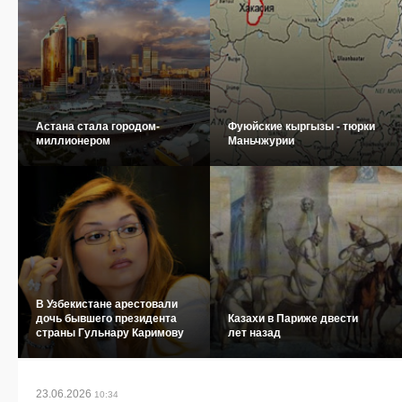
Астана стала городом-
Фуюйские кыргызы - тюрки
миллионером
Маньчжурии
В Узбекистане арестовали
дочь бывшего президента
Казахи в Париже двести
страны Гульнару Каримову
лет назад
23.06.2026
10:34