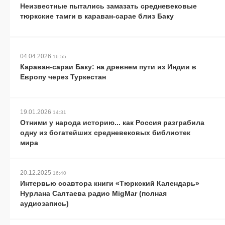
Неизвестные пытались замазать средневековые
тюркские тамги в караван-сарае близ Баку
04.04.2026
16:55
Караван-сараи Баку: на древнем пути из Индии в
Европу через Туркестан
19.01.2026
14:31
Отними у народа историю... как Россия разграбила
одну из богатейших средневековых библиотек
мира
20.12.2025
16:40
Интервью соавтора книги «Тюркский Календарь»
Нурлана Салтаева радио MigMar (полная
аудиозапись)