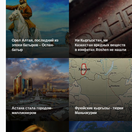
Орел Алтая, последний из
Ни Кыргызстан, ни
эпохи батыров – Оспан-
Казахстан вредных веществ
батыр
в конфетах Roshen не нашли
Астана стала городом-
Фуюйские кыргызы - тюрки
миллионером
Маньчжурии