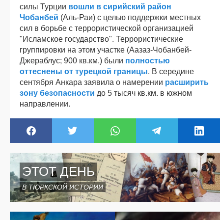
силы Турции
вошли в сирийский район
Чобанбей
(Аль-Раи) с целью поддержки местных
сил в борьбе с террористической организацией
"Исламское государство". Террористические
группировки на этом участке (Аазаз-Чобанбей-
Джераблус; 900 кв.км.) были
полностью
оттеснены от турецкой границы
. В середине
сентября Анкара заявила о намерении
расширить
зону безопасности
до 5 тысяч кв.км. в южном
направлении.
ЭТОТ ДЕНЬ
В ТЮРКСКОЙ ИСТОРИИ