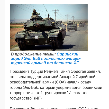
В продолжение темы:
Сирийский
город Эль-Баб полностью очищен
турецкой армией от боевиков ИГ
Президент Турции Реджеп Тайип Эрдоган заявил,
что силы поддерживаемой Анкарой Сирийской
освободительной армии (СОА) начали осаду
города Эль-Баб, который удерживается боевиками
террористической группировки "Исламское
государство" (ИГ).
По словам Эрдогана, подразделения СОА также