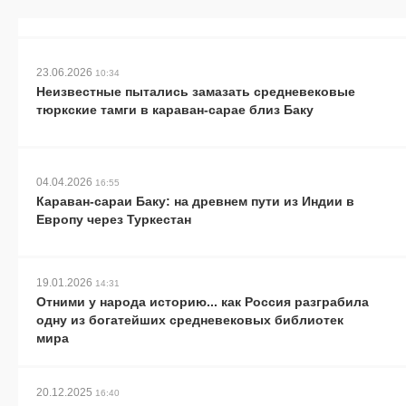
23.06.2026
10:34
Неизвестные пытались замазать средневековые
тюркские тамги в караван-сарае близ Баку
04.04.2026
16:55
Караван-сараи Баку: на древнем пути из Индии в
Европу через Туркестан
19.01.2026
14:31
Отними у народа историю... как Россия разграбила
одну из богатейших средневековых библиотек
мира
20.12.2025
16:40