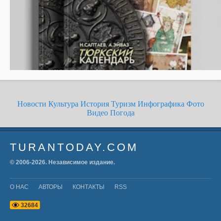
Новости
Культура
История
Туризм
Инфографика
Фото
Видео
Погода
TURANTODAY.COM
© 2006-
2026
. Независимое издание.
О НАС
АВТОРЫ
КОНТАКТЫ
RSS
3
2
6
8
4