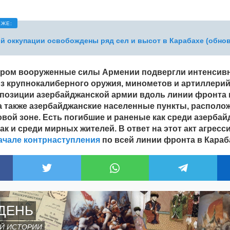
й оккупации освобождены ряд сел и высот в Карабахе (обно
тром вооруженные силы Армении подвергли интенсив
из крупнокалиберного оружия, минометов и артиллери
 позиции азербайджанской армии вдоль линии фронта 
 а также азербайджанские населенные пункты, располо
вой зоне. Есть погибшие и раненые как среди азербай
ак и среди мирных жителей. В ответ на этот акт агресс
начале контрнаступления
по всей линии фронта в Караб
ДЕНЬ
Й ИСТОРИИ