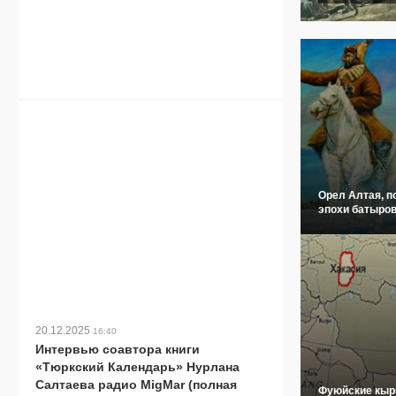
Орел Алтая, п
эпохи батыров
20.12.2025
16:40
Интервью соавтора книги
«Тюркский Календарь» Нурлана
Салтаева радио MigMar (полная
Фуюйские кыр