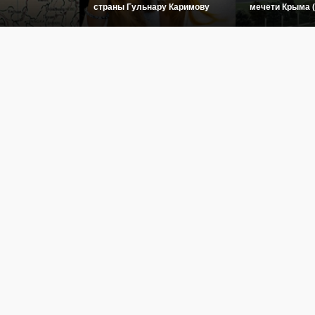
страны Гульнару Каримову
мечети Крыма 
овости
Культура
История
Туризм
Инфографика
Фото
Видео
Пого