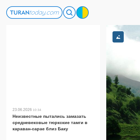
23.06.2026
10:34
Неизвестные пытались замазать
средневековые тюркские тамги в
караван-сарае близ Баку