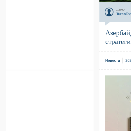
Editor
TuranTo
Азербай
стратег
Новости
20