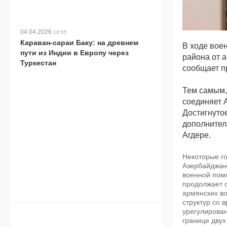
04.04.2026
16:55
Караван-сараи Баку: на древнем
В ходе вое
пути из Индии в Европу через
района от 
Туркестан
сообщает п
Тем самым,
соединяет 
Достигнуто
дополнител
Агдере.
Некоторые го
Азербайджан
военной помо
продолжает 
армянских в
структур со 
урегулирован
границе двух