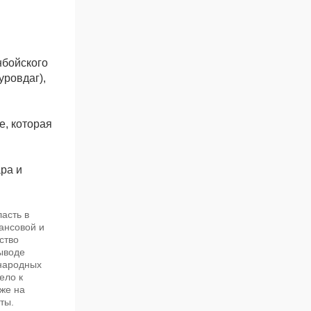
нбойского
уровдаг),
е, которая
ра и
асть в
ансовой и
ство
ыводе
ународных
ело к
же на
ты.