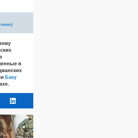
влено)
ному
йских
в
женные в
джанских
ии
Баку
ахе.