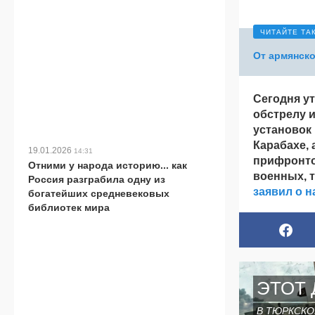
От армянско
Сегодня у
обстрелу 
установок
Карабахе,
19.01.2026
14:31
прифронто
Отними у народа историю... как
военных, т
Россия разграбила одну из
заявил о 
богатейших средневековых
библиотек мира
ЭТОТ 
В ТЮРКСКО