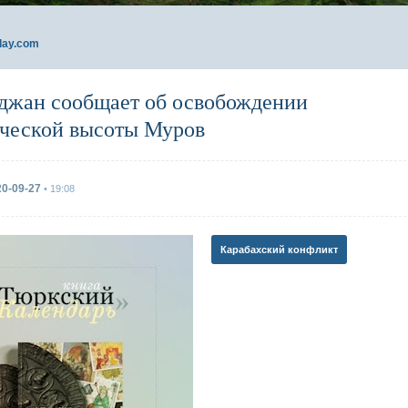
day.com
джан сообщает об освобождении
ической высоты Муров
20-09-27
• 19:08
Карабахский конфликт