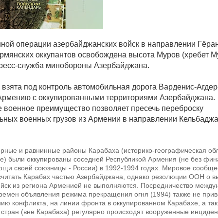
нной операции азербайджанских войск в направлении Гёра
армянских оккупантов освобождена высота Муров (хребет М
ресс-служба минобороны Азербайджана.
 взята под контроль автомобильная дорога Варденис-Агдер
Армению с оккупированными территориями Азербайджана.
е военное преимущество позволяет пресечь переброску
ьных военных грузов из Армении в направлении Кельбаджа
рные и равнинные районы Карабаха (историко-географическая обл
е) были оккупированы соседней Республикой Армения (не без фин
щи своей союзницы - России) в 1992-1994 годах. Мировое сообще
считать Карабах частью Азербайджана, однако резолюции ООН о в
ойск из региона Арменией не выполняются. Посредничество межд
времен объявления режима прекращения огня (1994) также не прив
ию конфликта, на линии фронта в оккупированном Карабахе, а так
 стран (вне Карабаха) регулярно происходят вооруженные инциден