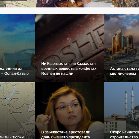
Ни Кыргызстан, ни Казахстан
оследний из
вредных веществ в конфетах
Астана стала г
 – Оспан-батыр
Roshen не нашли
миллионером
В Узбекистане арестовали
Скоро начнетс
гызы - тюрки
дочь бывшего президента
строительство 