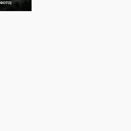
(ФОТО)
да