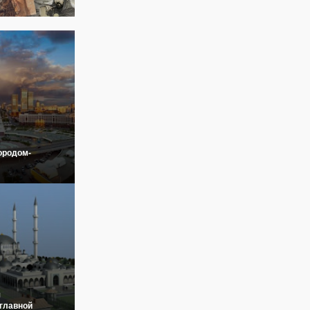
ородом-
я
главной