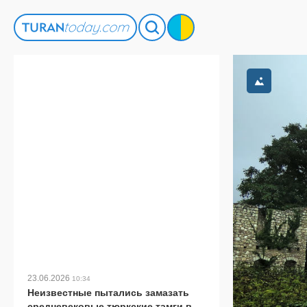
23.06.2026
10:34
Неизвестные пытались замазать
средневековые тюркские тамги в