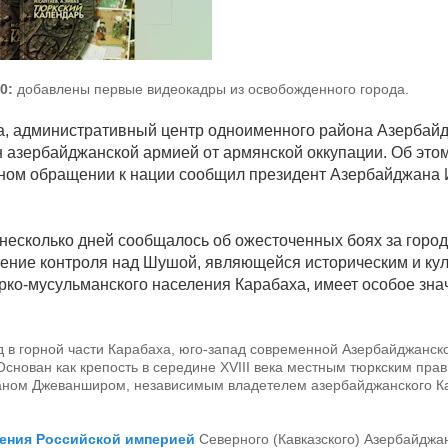
0:
добавлены первые видеокадры из освобожденного города.
, административный центр одноименного района Азербай
 азербайджанской армией от армянской оккупации. Об этом
ном обращении к нации сообщил президент Азербайджана
несколько дней сообщалось об ожесточенных боях за город
ение контроля над Шушой, являющейся историческим и ку
рко-мусульманского населения Карабаха, имеет особое зна
д в горной части Карабаха, юго-запад современной Азербайджанск
Основан как крепость в середине XVIII века местным тюркским пра
аном Джеванширом, независимым владетелем азербайджанского К
ения Российской империей
Северного (Кавказского) Азербайджа