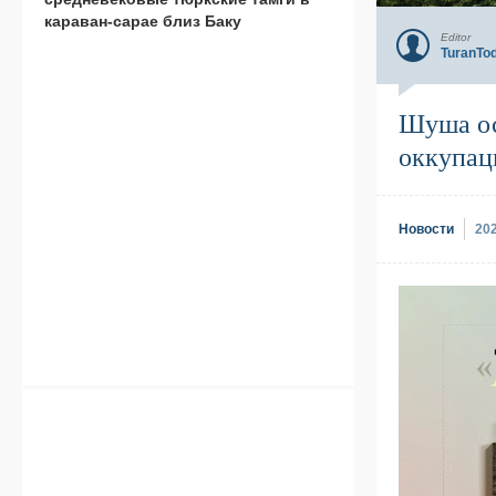
караван-сарае близ Баку
Editor
TuranTo
Шуша ос
оккупац
Новости
20