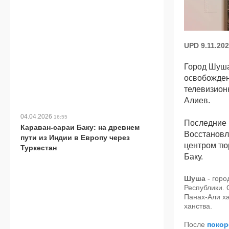
UPD 9.11.202
Город Шуша
освобожден
телевизион
Алиев.
04.04.2026
16:55
Последние 
Караван-сараи Баку: на древнем
Восстановл
пути из Индии в Европу через
центром тю
Туркестан
Баку.
Шуша
- горо
Республики. 
Панах-Али х
ханства.
После
покор