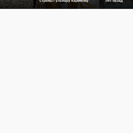
страны Гульнару Каримову
лет назад
овости
Культура
История
Туризм
Инфографика
Фото
Видео
Пого