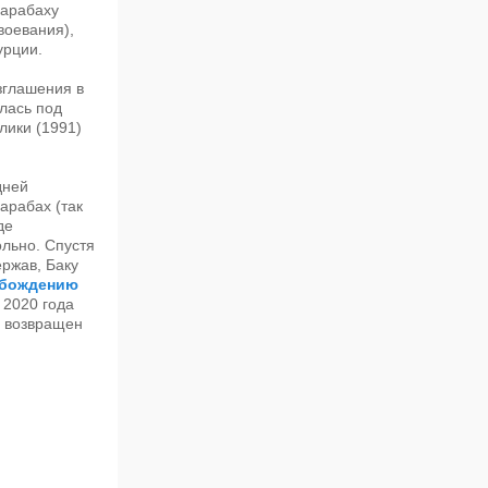
Карабаху
воевания),
урции.
зглашения в
лась под
лики (1991)
дней
арабах (так
де
ольно. Спустя
ержав, Баку
обождению
 2020 года
л возвращен