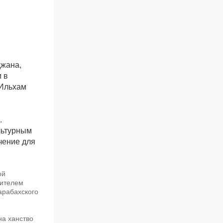
джана,
 в
 Ильхам
.
льтурным
чение для
ой
вителем
арабахского
на ханство