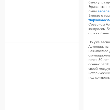
было упраздн
Эриванское и
были
засел
Вместе с тем
тюрконасел
Северном Азе
контролем Ба
страна была 
Но уже весн
Армении, пыт
называемое 
оккупационны
почти 30 лет
осенью 2020
своей междун
исторический
под контроль