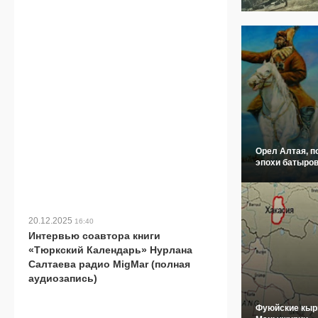
Орел Алтая, п
эпохи батыров
20.12.2025
16:40
Интервью соавтора книги
«Тюркский Календарь» Нурлана
Салтаева радио MigMar (полная
аудиозапись)
Фуюйские кыр