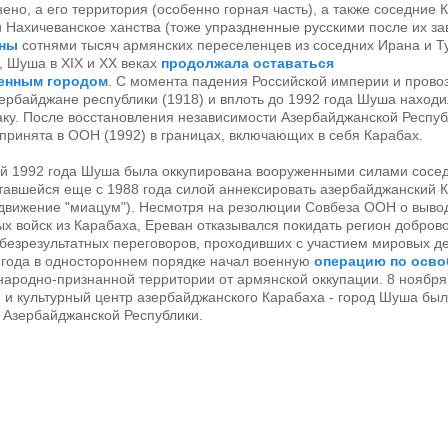
ено, а его территория (особенно горная часть), а также соседние 
 Нахичеванское ханства (тоже упраздненные русскими после их за
ены
сотнями тысяч армянских переселенцев из соседних Ирана и Т
, Шуша в XIX и XX веках
продолжала оставаться
енным городом
. С момента падения Российской империи и прово
рбайджане республики (1918) и вплоть до 1992 года Шуша находи
ку. После восстановления независимости Азербайджанской Респуб
принята в ООН (1992) в границах, включающих в себя Карабах.
ой 1992 года Шуша была оккупирована вооруженными силами сосе
авшейся еще с 1988 года силой аннексировать азербайджанский К
движение "миацум"). Несмотря на резолюции Совбеза ООН о выво
х войск из Карабаха, Ереван отказывался покидать регион добров
 безрезультатных переговоров, проходивших с участием мировых д
 года в одностороннем порядке начал военную
операцию по осв
ародно-признанной территории от армянской оккупации. 8 ноября
 и культурный центр азербайджанского Карабаха - город Шуша бы
 Азербайджанской Республики.