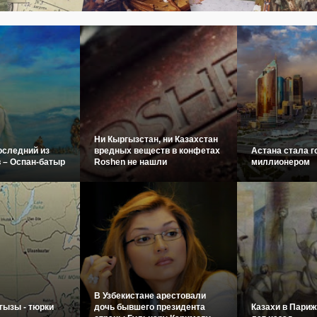
Ни Кыргызстан, ни Казахстан
оследний из
вредных веществ в конфетах
Астана стала г
 – Оспан-батыр
Roshen не нашли
миллионером
В Узбекистане арестовали
гызы - тюрки
дочь бывшего президента
Казахи в Париж