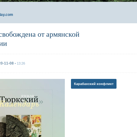
day.com
вобождена от армянской
ии
20-11-08
• 13:26
Карабахский конфликт