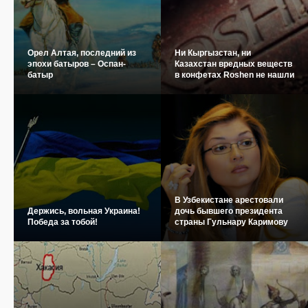
Орел Алтая, последний из
Ни Кыргызстан, ни
эпохи батыров – Оспан-
Казахстан вредных веществ
батыр
в конфетах Roshen не нашли
В Узбекистане арестовали
Держись, вольная Украина!
дочь бывшего президента
Победа за тобой!
страны Гульнару Каримову