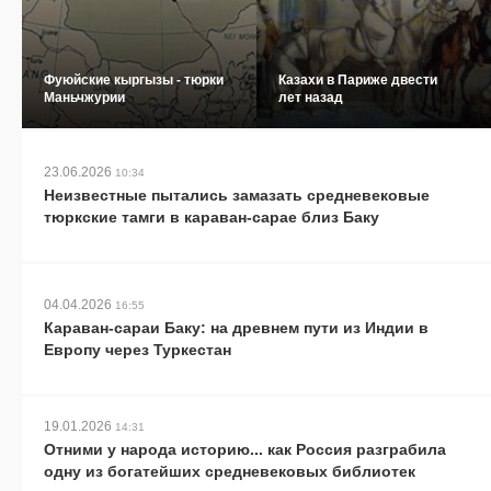
Фуюйские кыргызы - тюрки
Казахи в Париже двести
Маньчжурии
лет назад
23.06.2026
10:34
Неизвестные пытались замазать средневековые
тюркские тамги в караван-сарае близ Баку
04.04.2026
16:55
Караван-сараи Баку: на древнем пути из Индии в
Европу через Туркестан
19.01.2026
14:31
Отними у народа историю... как Россия разграбила
одну из богатейших средневековых библиотек