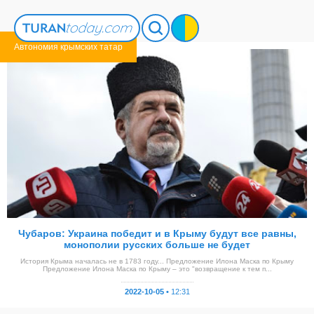
Автономия крымских татар
Чубаров: Украина победит и в Крыму будут все равны,
монополии русских больше не будет
История Крыма началась не в 1783 году... Предложение Илона Маска по Крыму
Предложение Илона Маска по Крыму – это "возвращение к тем п...
2022-10-05 •
12:31