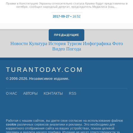
Правки в Конституцию Украины относительно статуса Крыма будут представлены в
октябре, сообщил народный депутат, председатель Меджлиса (нац...
2017-09-27 •
16:52
ПРЕДЫДУЩИЕ
Новости
Культура
История
Туризм
Инфографика
Фото
Видео
Погода
TURANTODAY.COM
© 2006-
2026
. Независимое издание.
О НАС
АВТОРЫ
КОНТАКТЫ
RSS
Работая с нашим сайтом, вы даете свое согласие на использование файлов
cookie
различных сервисов аналитики и рекламы. Это необходимо для
корректного отображения сайта на ваших устройствах, показа целевой
рекламы и анализа нашего трафика. Издание не несет ответственности за